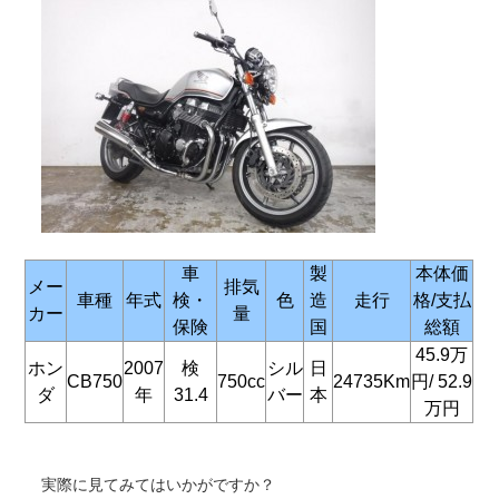
車
製
本体価
メー
排気
車種
年式
検・
色
造
走行
格/支払
カー
量
保険
国
総額
45.9万
ホン
2007
検
シル
日
CB750
750cc
24735Km
円/
52.9
ダ
年
31.4
バー
本
万円
実際に見てみてはいかがですか？