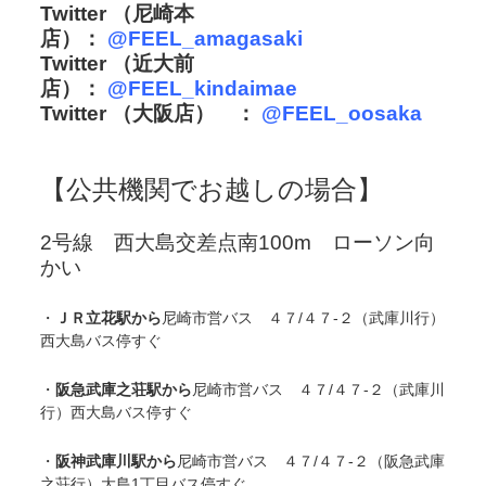
Twitter （尼崎本
店）：
@FEEL_amagasaki
Twitter （近大前
店）：
@
FEEL_kindaimae
Twitter （大阪店） ：
@FEEL_oosaka
【公共機関でお越しの場合】
2号線 西大島交差点南100m ローソン向
かい
・
ＪＲ立花駅から
尼崎市営バス ４７/４７-２（武庫川行）
西大島バス停すぐ
・
阪急武庫之荘駅から
尼崎市営バス ４７/４７-２（武庫川
行）西大島バス停すぐ
・
阪神武庫川駅から
尼崎市営バス ４７/４７-２（阪急武庫
之荘行）大島1丁目バス停すぐ