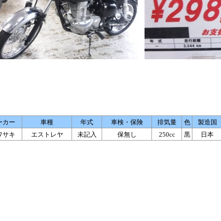
ーカー
車種
年式
車検・保険
排気量
色
製造国
ワサキ
エストレヤ
未記入
保無し
250cc
黒
日本