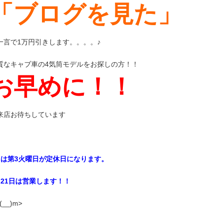
「ブログを見た」
一言で1万円引きします。。。。♪
質なキャブ車の4気筒モデルをお探しの方！！
お早めに！！
来店お待ちしています
月は第3火曜日が定休日になります。
月21日は営業します！！
(__)m>