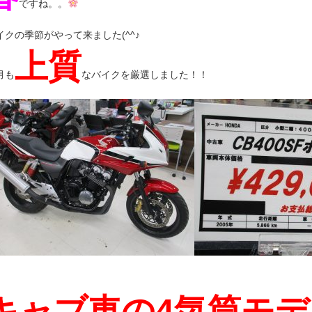
ですね。。
イクの季節がやって来ました(^^♪
上質
月も
なバイクを厳選しました！！
キャブ車の4気筒モ