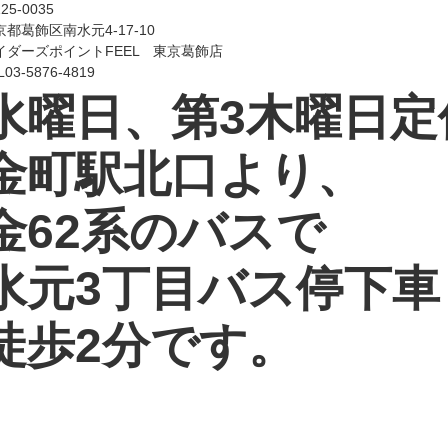
25-0035
京都葛飾区南水元4-17-10
イダーズポイントFEEL 東京葛飾店
L03-5876-4819
水曜日、第3木曜日定
金町駅北口より、
金62系のバスで
水元3丁目バス停下車
徒歩2分です。