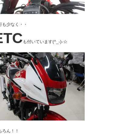
行も少なく・・
ETC
も付いています(^_-)-☆
ちろん！！