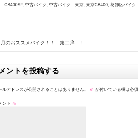
 :
CB400SF
,
中古バイク
,
中古バイク 東京
,
東京CB400
,
葛飾区バイク
 2月のおススメバイク！！ 第二弾！！
メントを投稿する
ールアドレスが公開されることはありません。
※
が付いている欄は必須
メント
※