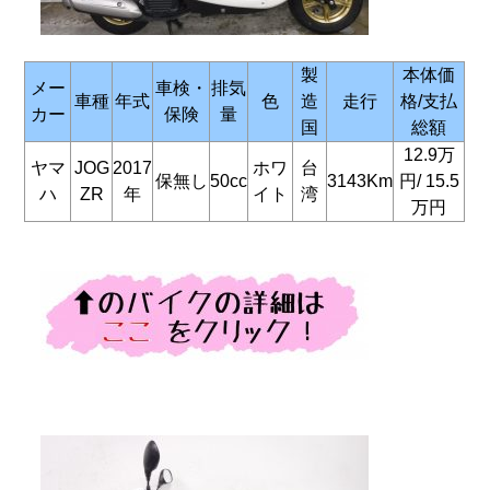
製
本体価
メー
車検・
排気
車種
年式
色
造
走行
格/支払
カー
保険
量
国
総額
12.9万
ヤマ
JOG
2017
ホワ
台
保無し
50cc
3143Km
円/
15.5
ハ
ZR
年
イト
湾
万円