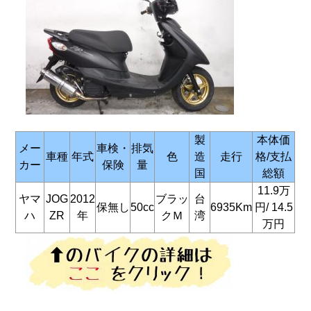
製
本体価
メー
車検・
排気
車種
年式
色
造
走行
格/支払
カー
保険
量
国
総額
11.9万
ヤマ
JOG
2012
ブラッ
台
保無し
50cc
6935Km
円/
14.5
ハ
ZR
年
クＭ
湾
万円