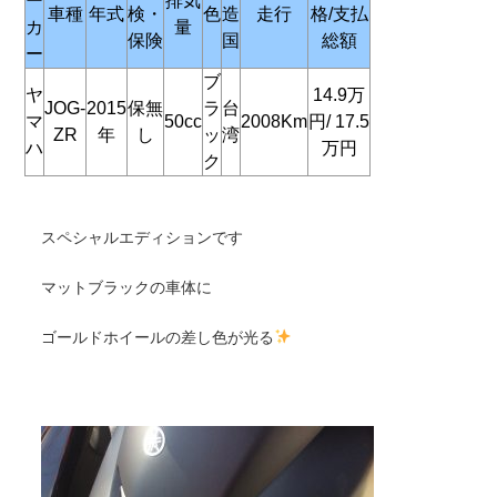
ー
排気
車種
年式
検・
色
造
走行
格/支払
カ
量
保険
国
総額
ー
ブ
ヤ
14.9万
JOG-
2015
保無
ラ
台
マ
50cc
2008Km
円/
17.5
ZR
年
し
ッ
湾
ハ
万円
ク
スペシャルエディションです
マットブラックの車体に
ゴールドホイールの差し色が光る