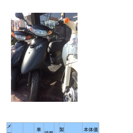
メ
車
製
本体価