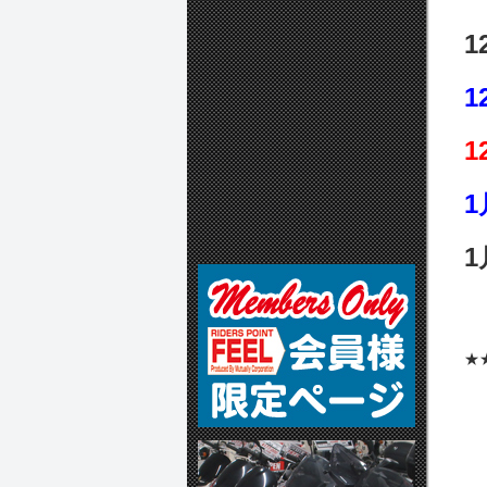
1
1
1
1
★