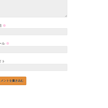
前
※
ール
※
イト