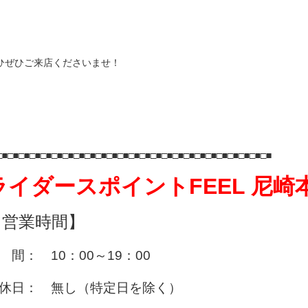
ひぜひご来店くださいませ！
□■□■□■□■□■□■□■□■□■□■□■□■□■□■□■□■□■□■□■□■□■□■□■□■□■
ライダースポイントFEEL 尼崎
【営業時間】
時 間：
10：00～19：00
休日： 無し（特定日を除く）