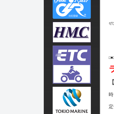
ぜ
□■
定