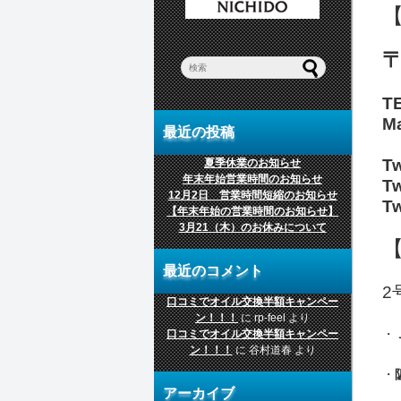
〒
T
Ma
最近の投稿
T
夏季休業のお知らせ
年末年始営業時間のお知らせ
T
12月2日 営業時間短縮のお知らせ
T
【年末年始の営業時間のお知らせ】
3月21（木）のお休みについて
最近のコメント
2
口コミでオイル交換半額キャンペー
ン！！！
に
rp-feel
より
・
口コミでオイル交換半額キャンペー
ン！！！
に
谷村道春
より
・
アーカイブ