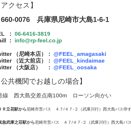
【アクセス】
660-0076 兵庫県尼崎市大島1-6-1
EL ：
06-6416-3819
ill ：
info@rp-feel.co.jp
witter （尼崎本店）：
@FEEL_amagasaki
witter （近大前店）：
@
FEEL_kindaimae
witter （大阪店） ：
@FEEL_oosaka
【公共機関でお越しの場合】
号線 西大島交差点南100m ローソン向かい
ＪＲ立花駅から
尼崎市営バス ４７/４７-２（武庫川行）西大島バス停
阪急武庫之荘駅から
尼崎市営バス ４７/４７-２（武庫川行）西大島バ